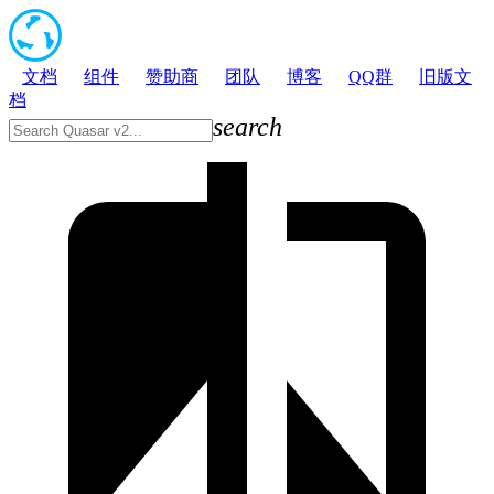
文档
组件
赞助商
团队
博客
QQ群
旧版文
档
search