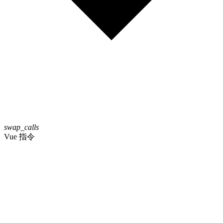
swap_calls
Vue 指令