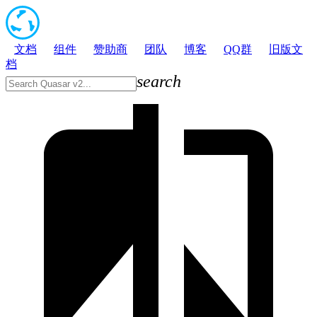
文档
组件
赞助商
团队
博客
QQ群
旧版文
档
search