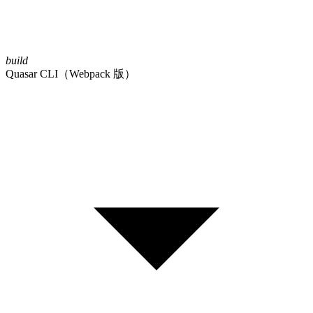
build
Quasar CLI（Webpack 版）