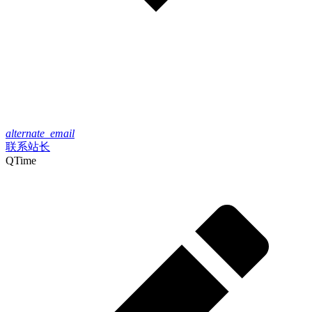
alternate_email
联系站长
QTime