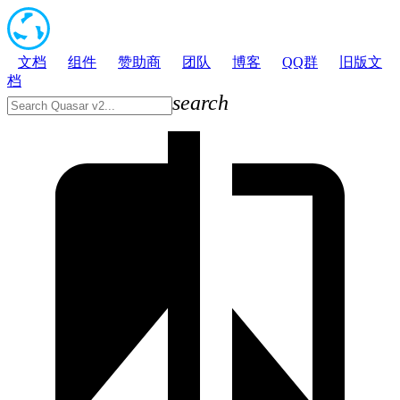
文档
组件
赞助商
团队
博客
QQ群
旧版文
档
search