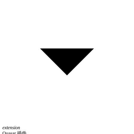
extension
Quasar 插件