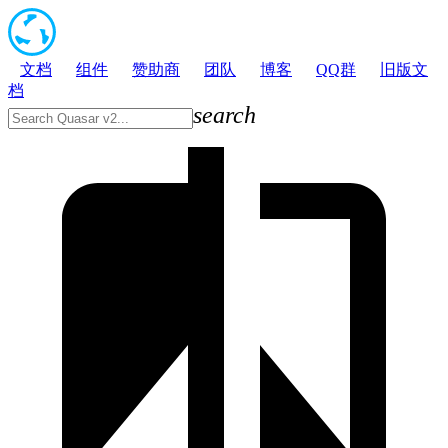
文档
组件
赞助商
团队
博客
QQ群
旧版文
档
search