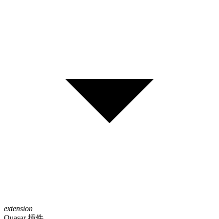
extension
Quasar 插件