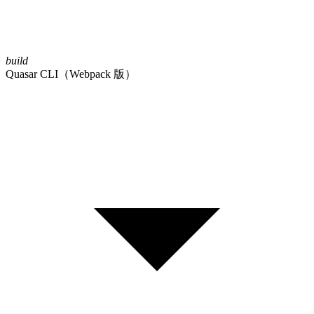
build
Quasar CLI（Webpack 版）