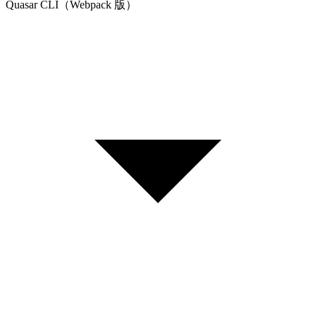
Quasar CLI（Webpack 版）