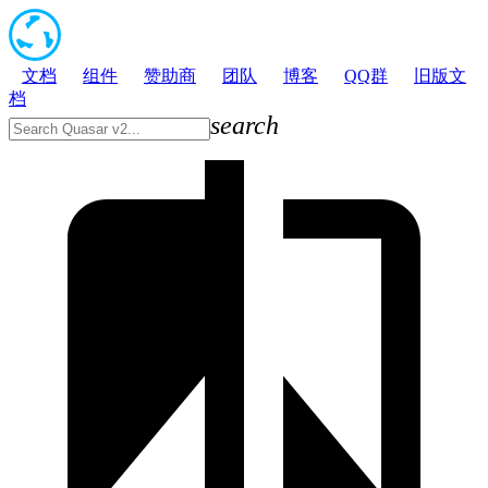
文档
组件
赞助商
团队
博客
QQ群
旧版文
档
search