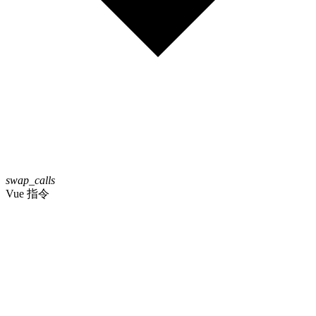
swap_calls
Vue 指令