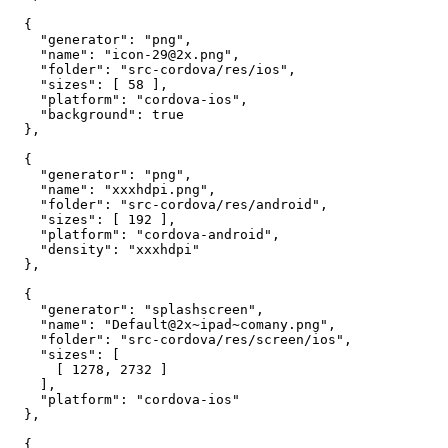
{
"generator"
:
"png"
,
"name"
:
"icon-29@2x.png"
,
"folder"
:
"src-cordova/res/ios"
,
"sizes"
:
[
58
]
,
"platform"
:
"cordova-ios"
,
"background"
:
true
}
,
{
"generator"
:
"png"
,
"name"
:
"xxxhdpi.png"
,
"folder"
:
"src-cordova/res/android"
,
"sizes"
:
[
192
]
,
"platform"
:
"cordova-android"
,
"density"
:
"xxxhdpi"
}
,
{
"generator"
:
"splashscreen"
,
"name"
:
"Default@2x~ipad~comany.png"
,
"folder"
:
"src-cordova/res/screen/ios"
,
"sizes"
:
[
[
1278
,
2732
]
]
,
"platform"
:
"cordova-ios"
}
,
{