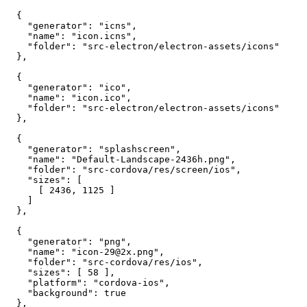
{
"generator"
:
"icns"
,
"name"
:
"icon.icns"
,
"folder"
:
"src-electron/electron-assets/icons"
}
,
{
"generator"
:
"ico"
,
"name"
:
"icon.ico"
,
"folder"
:
"src-electron/electron-assets/icons"
}
,
{
"generator"
:
"splashscreen"
,
"name"
:
"Default-Landscape-2436h.png"
,
"folder"
:
"src-cordova/res/screen/ios"
,
"sizes"
:
[
[
2436
,
1125
]
]
}
,
{
"generator"
:
"png"
,
"name"
:
"icon-29@2x.png"
,
"folder"
:
"src-cordova/res/ios"
,
"sizes"
:
[
58
]
,
"platform"
:
"cordova-ios"
,
"background"
:
true
}
,