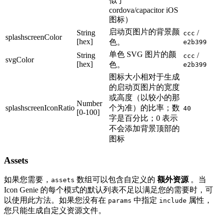
似于
cordova/capacitor iOS
图标）
启动页图片的背景颜
String
/
ccc
splashscreenColor
[hex]
色。
e2b399
单色 SVG 图片的颜
String
/
ccc
svgColor
[hex]
色。
e2b399
图标大小相对于生成
的启动页图片的宽度
或高度（以较小的那
Number
splashscreenIconRatio
个为准）的比率；数
40
[0-100]
字是百分比；0 表示
不会添加背景顶部的
图标
Assets
如果您需要，
数组可以包含自定义的
额外资源
。当
assets
Icon Genie 的每个模式的默认列表不足以满足您的需要时，可
以使用此方法。如果您没有在
中指定
属性，
params
include
您只能生成自定义资源文件。