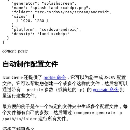
"generator"
:
"splashscreen"
,
"name"
:
"splash-land-xxxhdpi.png"
,
"folder"
:
"src-cordova/res/screen/android"
,
"sizes"
:
[
[
1920
,
1280
]
]
,
"platform"
:
"cordova-android"
,
"density"
:
"land-xxxhdpi"
}
]
content_paste
自动制作配置文件
Icon Genie 还提供了
profile 命令
，它可以为您生成 JSON 配置
文件。它可以帮助您创建一个或多个这样的文件，然后您可以
通过带有
参数（或简短的
）的
generate 命令
批
--profile
-p
量运行这些文件。
最方便的例子是在一个特定的文件夹中生成多个配置文件，每
个文件都有自己的参数，然后通过
icongenie generate -p
运行所有文件。
/path/to/folder
还想了解更多？