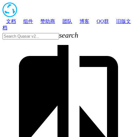
文档
组件
赞助商
团队
博客
QQ群
旧版文
档
search