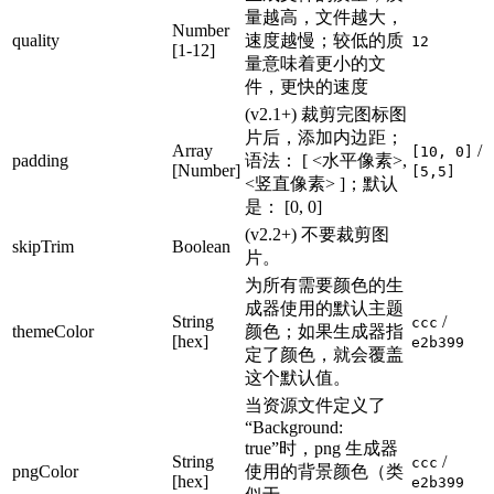
量越高，文件越大，
Number
quality
速度越慢；较低的质
12
[1-12]
量意味着更小的文
件，更快的速度
(v2.1+) 裁剪完图标图
片后，添加内边距；
Array
/
[10, 0]
padding
语法： [ <水平像素>,
[Number]
[5,5]
<竖直像素> ]；默认
是： [0, 0]
(v2.2+) 不要裁剪图
skipTrim
Boolean
片。
为所有需要颜色的生
成器使用的默认主题
String
/
ccc
themeColor
颜色；如果生成器指
[hex]
e2b399
定了颜色，就会覆盖
这个默认值。
当资源文件定义了
“Background:
true”时，png 生成器
String
/
ccc
pngColor
使用的背景颜色（类
[hex]
e2b399