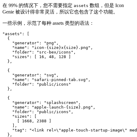
在 99% 的情况下，您不需要指定
数组，但是 Icon
assets
Genie 被设计得非常灵活，所以它也包含了这个功能。
一些示例，示范了每种 assets 类型的语法：
"assets"
:
[
{
"generator"
:
"png"
,
"name"
:
"icon-{size}x{size}.png"
,
"folder"
:
"src-bex/icons"
,
"sizes"
:
[
16
,
48
,
128
]
}
,
{
"generator"
:
"svg"
,
"name"
:
"safari-pinned-tab.svg"
,
"folder"
:
"public/icons"
}
,
{
"generator"
:
"splashscreen"
,
"name"
:
"apple-launch-{size}.png"
,
"folder"
:
"public/icons"
,
"sizes"
:
[
[
1668
,
2388
]
]
,
"tag"
:
"<link rel=\"apple-touch-startup-image\" med
}
,