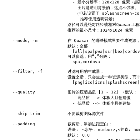
                            - 最小分辨率：128x128 像素（
                            - 图片是透明背景的，这点不强求。

                             （但若设置了 splashscreen-co
                               推荐使用透明背景）

                          路径可以是绝对路径或相对Quasar
                          推荐的最小尺寸：1024x1024 像素

    --mode, -m            在 Quasar 的哪些模式里要生成资源；
                          默认：全部

                            [all|spa|pwa|ssr|bex|cordov
                          可以多选，用“,”分隔：

                            spa,cordova

    --filter, -f          过滤可用的生成器；

                          设置之后，只会生成一种资源类型，而
                            [png|ico|icns|splashscreen|
    --quality             图片的压缩品质 [1 - 12] （默认： 
                            - 高品质 --> 体积大且创建慢

                            - 低品质 --> 体积小且创建快

    --skip-trim           不要裁剪图标源文件

    --padding             裁剪后，添加边距空白；

                          语法： 
<
水平:
number
>
,
<
竖直:
nu
                          默认： 0,0
