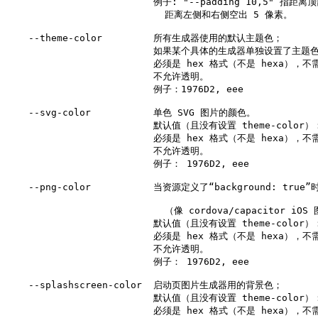
                          例子: "--padding 10,5" 指距
                            距离左侧和右侧空出 5 像素。

    --theme-color         所有生成器使用的默认主题色；

                          如果某个具体的生成器单独设置了
                          必须是 hex 格式（不是 hexa），
                          不允许透明。

                          例子：1976D2, eee

    --svg-color           单色 SVG 图片的颜色。

                          默认值（且没有设置 theme-color）：
                          必须是 hex 格式（不是 hexa），
                          不允许透明。

                          例子： 1976D2, eee

    --png-color           当资源定义了“background: tr
                            （像 cordova/capacitor iOS
                          默认值（且没有设置 theme-color）：
                          必须是 hex 格式（不是 hexa），
                          不允许透明。

                          例子： 1976D2, eee

    --splashscreen-color  启动页图片生成器用的背景色；

                          默认值（且没有设置 theme-color）：
                          必须是 hex 格式（不是 hexa），