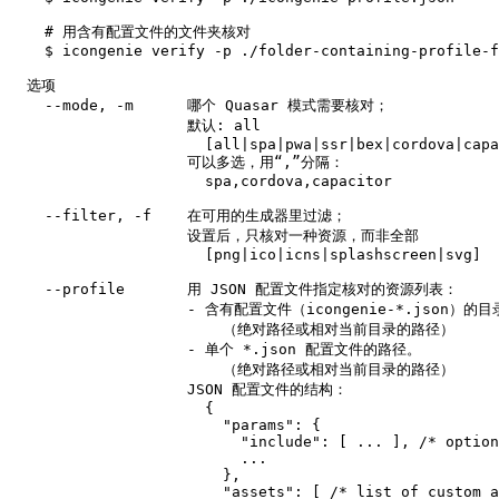
    # 用含有配置文件的文件夹核对

    $ icongenie verify -p ./folder-containing-profile-f
  选项

    --mode, -m      哪个 Quasar 模式需要核对；

                    默认: all

                      [all|spa|pwa|ssr|bex|cordova|capa
                    可以多选，用“,”分隔：

                      spa,cordova,capacitor

    --filter, -f    在可用的生成器里过滤；

                    设置后，只核对一种资源，而非全部

                      [png|ico|icns|splashscreen|svg]

    --profile       用 JSON 配置文件指定核对的资源列表：

                    - 含有配置文件（icongenie-*.json）的
                        （绝对路径或相对当前目录的路径）

                    - 单个 *.json 配置文件的路径。

                        （绝对路径或相对当前目录的路径）

                    JSON 配置文件的结构：

                      {

                        "params": {

                          "include": [ ... ], /* option
                          ...

                        },

                        "assets": [ /* list of custom a