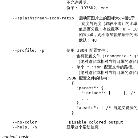
                          不允许透明。

                          例子： 1976D2, eee

    --splashscreen-icon-ratio  启动页图片上的图标大小相比于

                                宽度与高度（取较小者）的比率
                               值是百分数；有效数字：0 - 100
                               如果为0，则不添加背景顶部的图
                               默认: 40

    --profile, -p         使用 JSON 配置文件：

                            - 含有配置文件（icongenie-*
                              （绝对路径或相对当前目录的路径）
                            - 单个 *.json 配置文件的路径。

                              （绝对路径或相对当前目录的路径）
                          JSON 配置文件的结构：

                            {

                              "params": {

                                "include": [ ... ], /*
                                ...

                              },

                              "assets": [ /* 自定义资源的
                            }

    --no-color             Disable colored output

    --help, -h            显示这个帮助信息
content_paste