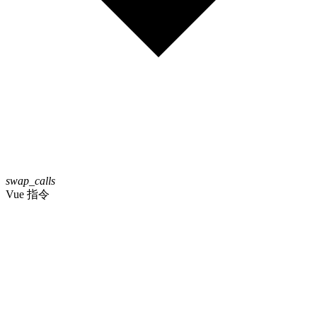
swap_calls
Vue 指令