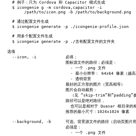
    # 例子：只为 Cordova 和 Capacitor 模式生成

    $ icongenie g -m cordova,capacitor -i

         /path/to/icon.png -b /path/to/background.png

    # 通过配置文件生成

    $ icongenie generate -p ./icongenie-profile.json

    # 用多个配置文件生成

    $ icongenie generate -p ./含有配置文件的文件夹

  选项

    --icon, -i            必填；

                          图标源文件的路径；必须是：

                            - 一个 .png 文件

                            - 最小分辨率： 64x64 像素（越
                            - 透明背景

                          最好的正方形的图片（宽高相等）

                          图片会自动裁剪：

                            （见 “skip-trim”和“padding”
                          路径可以是绝对路径，

                            也可以是相对于 Quasar 根目录的
                          推荐的最小尺寸：1024x1024 像素

    --background, -b      可选。背景源文件的路径（启动页图片
                          必须是：

                            - 一个 .png 文件
