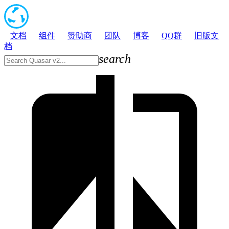
文档
组件
赞助商
团队
博客
QQ群
旧版文
档
search