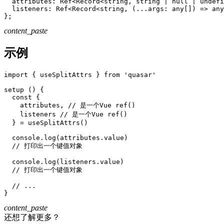
attributes
:
 Ref
<
Record
<
string
,
 string 
|
null
|
undefi
listeners
:
 Ref
<
Record
<
string
,
(
...
args
:
 any
[
]
)
=>
 any
}
;
content_paste
示例
import
{
 useSplitAttrs 
}
from
'quasar'
setup
(
)
{
const
{
    attributes
,
// 是一个Vue ref()
    listeners 
// 是一个Vue ref()
}
=
useSplitAttrs
(
)
  console
.
log
(
attributes
.
value
)
// 打印出一个键值对象
  console
.
log
(
listeners
.
value
)
// 打印出一个键值对象
// ...
}
content_paste
还想了解更多？