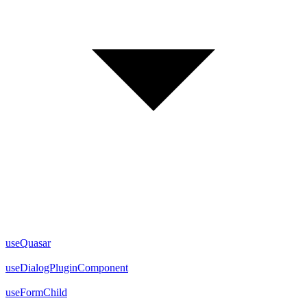
useQuasar
useDialogPluginComponent
useFormChild