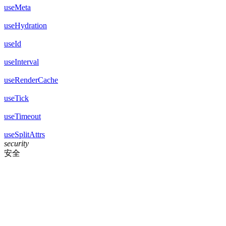
useMeta
useHydration
useId
useInterval
useRenderCache
useTick
useTimeout
useSplitAttrs
security
安全