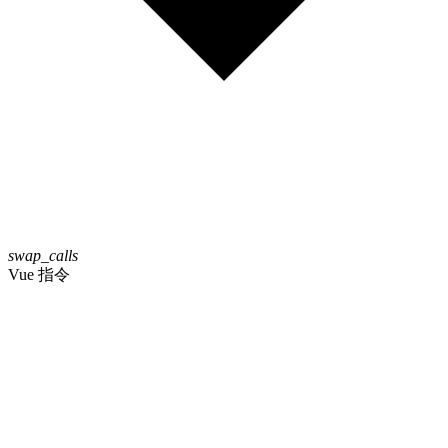
swap_calls
Vue 指令