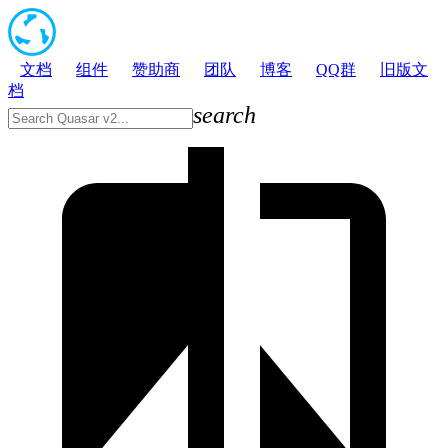
文档
组件
赞助商
团队
博客
QQ群
旧版文
档
search