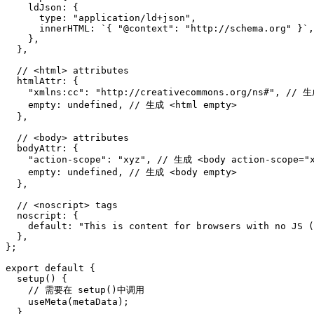
ldJson
:
{
type
:
"application/ld+json"
,
innerHTML
:
`
{ "@context": "http://schema.org" }
`
,
}
,
}
,
// <html> attributes
htmlAttr
:
{
"xmlns:cc"
:
"http://creativecommons.org/ns#"
,
// 生
empty
:
undefined
,
// 生成 <html empty>
}
,
// <body> attributes
bodyAttr
:
{
"action-scope"
:
"xyz"
,
// 生成 <body action-scope="
empty
:
undefined
,
// 生成 <body empty>
}
,
// <noscript> tags
noscript
:
{
default
:
"This is content for browsers with no JS (
}
,
}
;
export
default
{
setup
(
)
{
// 需要在 setup()中调用
useMeta
(
metaData
)
;
}
,