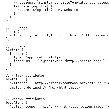
// optional; similar to titleTemplate, but allows
template
(
ogTitle
)
{
return
`
${
ogTitle
}
 - My Website
`
}
}
}
,
// CSS tags
link
:
{
material
:
{
rel
:
'stylesheet'
,
href
:
'https://fonts
}
,
// JS tags
script
:
{
ldJson
:
{
type
:
'application/ld+json'
,
innerHTML
:
`
{ "@context": "http://schema.org" }
`
}
}
,
// <html> attributes
htmlAttr
:
{
'xmlns:cc'
:
'http://creativecommons.org/ns#'
// 生成
empty
:
undefined
// 生成 <html empty>
}
,
// <body> attributes
bodyAttr
:
{
'action-scope'
:
'xyz'
,
// 生成 <body action-scope="