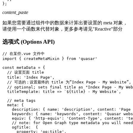
}
;
content_paste
如果您需要通过组件中的数据来计算出要设置的 meta 对象，
请使用一个函数来代替对象，更多参考请见"Reactive"部分
选项式 (Options API)
// 在某些.vue 文件中
import
{
 createMetaMixin 
}
from
'quasar'
const
 metaData 
=
{
// 设置页面 title
title
:
'Index Page'
,
// 可选的；设置最终的 title 为“Index Page - My Website”,
// optional; sets final title as "Index Page - My Web
titleTemplate
:
title
=>
`
${
title
}
 - My Website
`
,
// meta tags
meta
:
{
description
:
{
name
:
'description'
,
content
:
'Page 
keywords
:
{
name
:
'keywords'
,
content
:
'Quasar webs
equiv
:
{
'http-equiv'
:
'Content-Type'
,
content
:
'te
// note: for Open Graph type metadata you will need
ogTitle
:
{
property
:
'og:title'
,