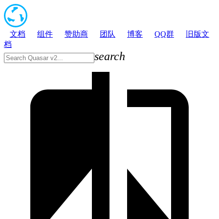
文档
组件
赞助商
团队
博客
QQ群
旧版文
档
search