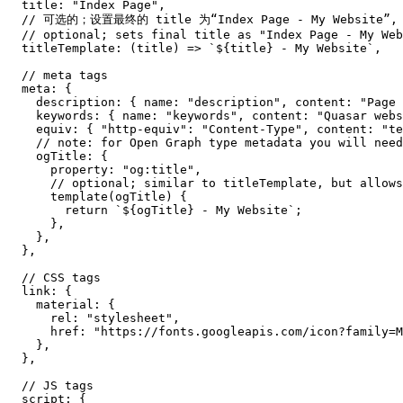
title
:
"Index Page"
,
// 可选的；设置最终的 title 为“Index Page - My Website”,
// optional; sets final title as "Index Page - My Web
titleTemplate
:
(
title
)
=>
`
${
title
}
 - My Website
`
,
// meta tags
meta
:
{
description
:
{
name
:
"description"
,
content
:
"Page 
keywords
:
{
name
:
"keywords"
,
content
:
"Quasar webs
equiv
:
{
"http-equiv"
:
"Content-Type"
,
content
:
"te
// note: for Open Graph type metadata you will need
ogTitle
:
{
property
:
"og:title"
,
// optional; similar to titleTemplate, but allows
template
(
ogTitle
)
{
return
`
${
ogTitle
}
 - My Website
`
;
}
,
}
,
}
,
// CSS tags
link
:
{
material
:
{
rel
:
"stylesheet"
,
href
:
"https://fonts.googleapis.com/icon?family=M
}
,
}
,
// JS tags
script
:
{