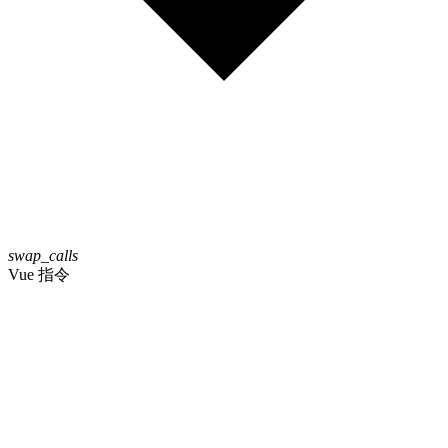
swap_calls
Vue 指令