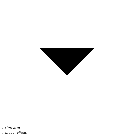
extension
Quasar 插件