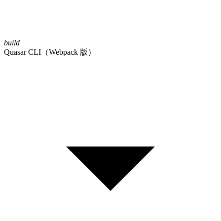
build
Quasar CLI（Webpack 版）