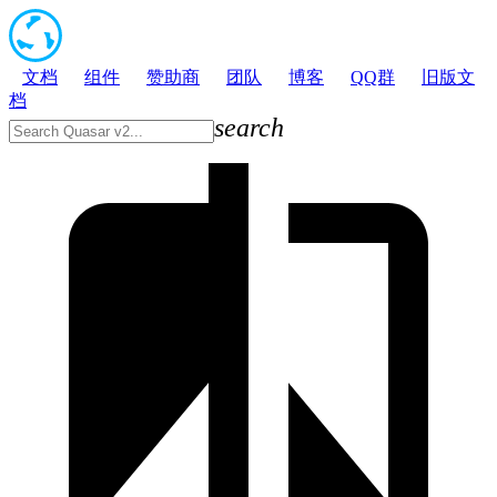
文档
组件
赞助商
团队
博客
QQ群
旧版文
档
search