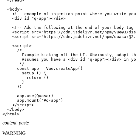
</
head
>
<
body
>
<!-- example of injection point where you write you
<
div
id
=
"
q-app
"
>
</
div
>
<!-- Add the following at the end of your body tag 
<
script
src
=
"
https://cdn.jsdelivr.net/npm/vue@3/dis
<
script
src
=
"
https://cdn.jsdelivr.net/npm/quasar@2.
<
script
>
/*

        Example kicking off the UI. Obviously, adapt th
        Assumes you have a <div id="q-app"></div> in yo
       */
const
 app 
=
 Vue
.
createApp
(
{
setup
(
)
{
return
{
}
}
}
)
      app
.
use
(
Quasar
)
      app
.
mount
(
'#q-app'
)
</
script
>
</
body
>
</
html
>
content_paste
WARNING