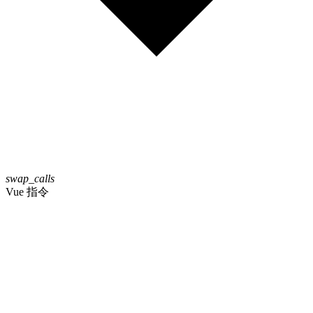
swap_calls
Vue 指令