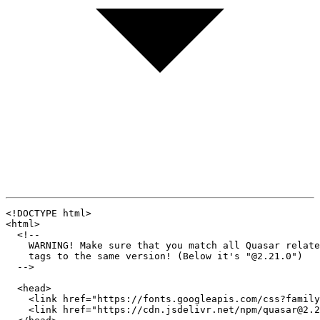
<!
DOCTYPE
html
>
<
html
>
<!--

    WARNING! Make sure that you match all Quasar relate
    tags to the same version! (Below it's "@2.21.0")

  -->
<
head
>
<
link
href
=
"
https://fonts.googleapis.com/css?family
<
link
href
=
"
https://cdn.jsdelivr.net/npm/quasar@2.2