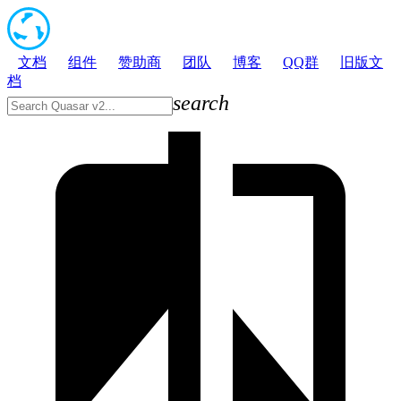
文档
组件
赞助商
团队
博客
QQ群
旧版文
档
search