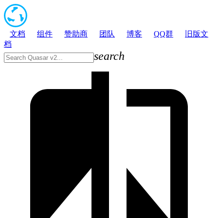
文档
组件
赞助商
团队
博客
QQ群
旧版文
档
search