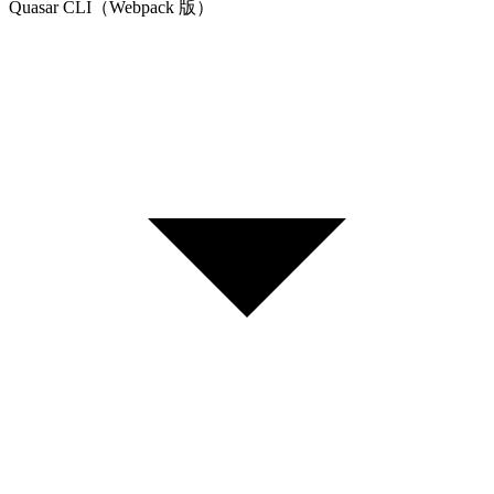
Quasar CLI（Webpack 版）