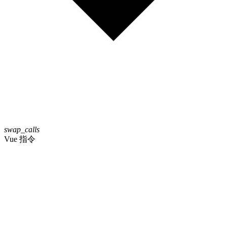
swap_calls
Vue 指令