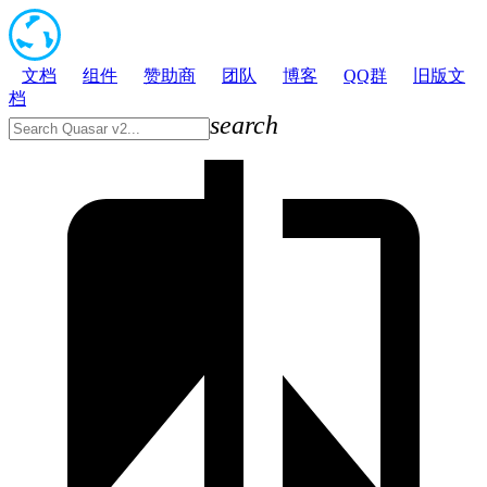
文档
组件
赞助商
团队
博客
QQ群
旧版文
档
search