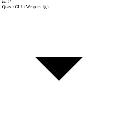
build
Quasar CLI（Webpack 版）