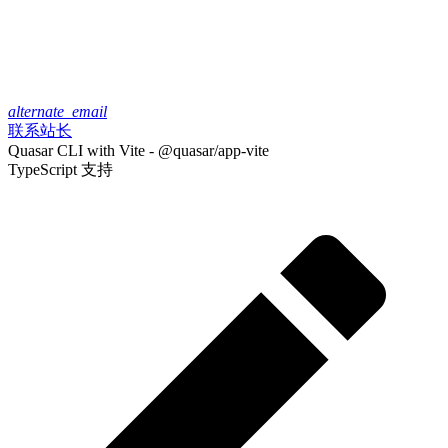
alternate_email
联系站长
Quasar CLI with Vite - @quasar/app-vite
TypeScript 支持