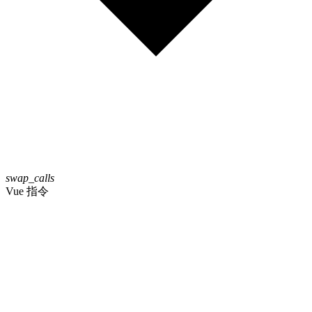
swap_calls
Vue 指令