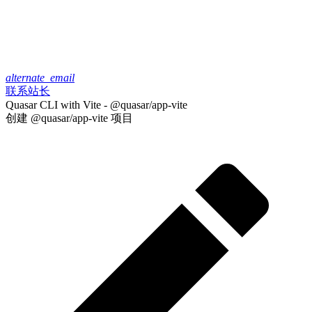
alternate_email
联系站长
Quasar CLI with Vite - @quasar/app-vite
创建 @quasar/app-vite 项目