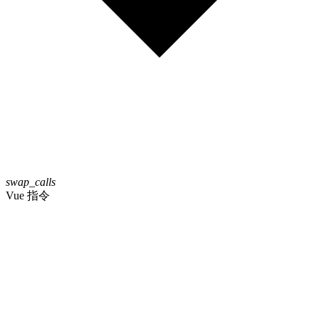
swap_calls
Vue 指令