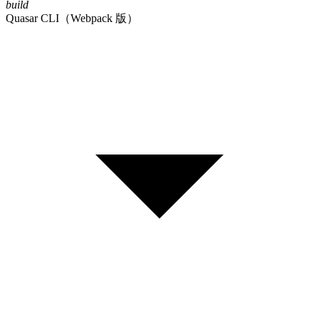
build
Quasar CLI（Webpack 版）