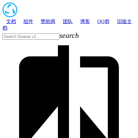
文档
组件
赞助商
团队
博客
QQ群
旧版文
档
search